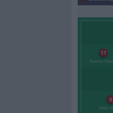
11
Rasmus Örqv
9
Mads H