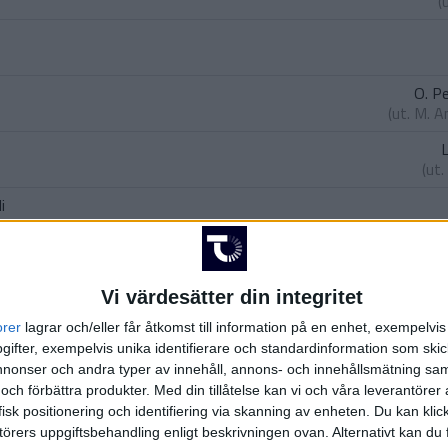
(
O. P
(ut.
M. A
L
(ut.
i
 Hedstrom J.
)
J
(ut.
J.
Vi värdesätter din integritet
orer
lagrar och/eller får åtkomst till information på en enhet, exempelvi
ppong
)
ifter, exempelvis unika identifierare och standardinformation som skic
onser och andra typer av innehåll, annons- och innehållsmätning sam
ll
qvist
)
 och förbättra produkter.
Med din tillåtelse kan vi och våra leverantöre
isk positionering och identifiering via skanning av enheten. Du kan klic
örers uppgiftsbehandling enligt beskrivningen ovan. Alternativt kan du f