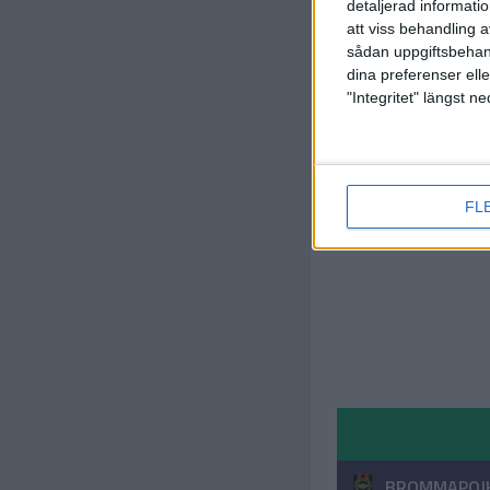
detaljerad informati
att viss behandling 
sådan uppgiftsbehand
dina preferenser elle
"Integritet" längst 
FL
BROMMAPOJ