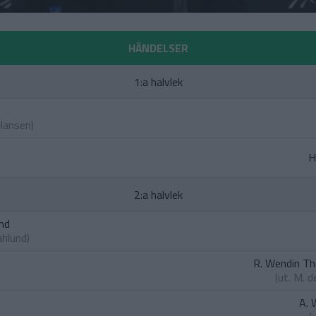
HÄNDELSER
1:a halvlek
Hansen
)
H
2:a halvlek
und
ahlund
)
R. Wendin T
(ut.
M. d
A. 