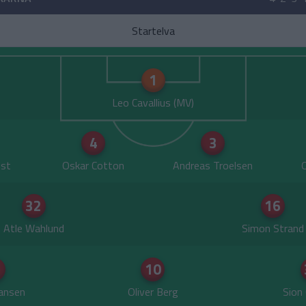
Startelva
1
Leo Cavallius
4
3
ist
Oskar Cotton
Andreas Troelsen
O
32
16
Atle Wahlund
Simon Strand
10
ansen
Oliver Berg
Sion