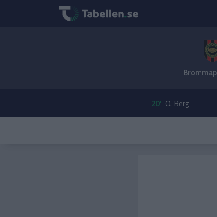
Brommapo
20'
O. Berg