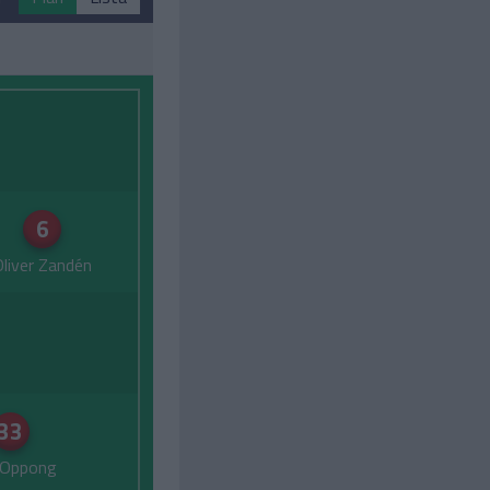
6
liver Zandén
33
 Oppong