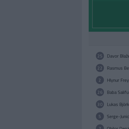
25
Davor Blaž
22
Rasmus Ber
2
Hlynur Frey
26
Baba Salifu
30
Lukas Björk
5
Serge-Juni
7
Obilor Den