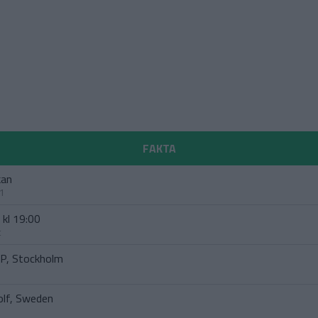
FAKTA
kan
1
 kl 19:00
t
IP, Stockholm
olf, Sweden