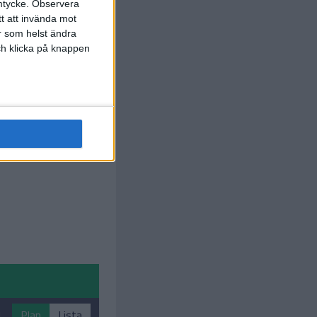
O. Agren
90+3
mtycke.
Observera
min
tt att invända mot
r som helst ändra
och klicka på knappen
1
Plan
Lista