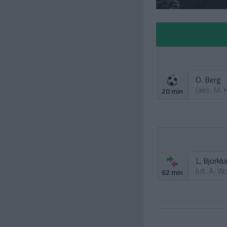
O. Berg
(ass.
M. 
20 min
L. Bjorkl
(ut.
A. W
62 min