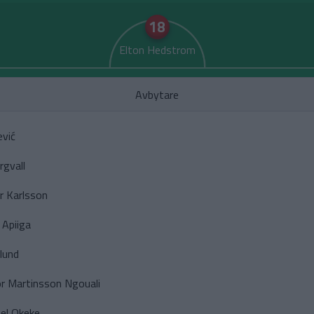
18
Elton Hedstrom
Avbytare
ević
gvall
r Karlsson
 Apiiga
lund
or Martinsson Ngouali
zel Okeke