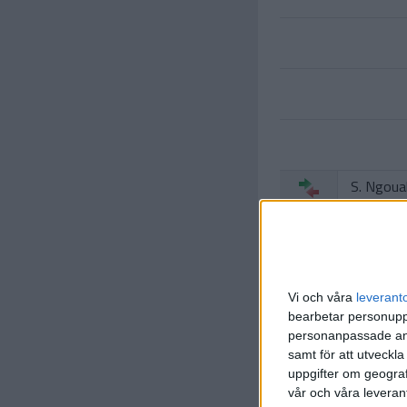
S. Ngoual
(ut.
D. E.
75 min
O. Okeke
Vi och våra
leverant
(ut.
S. O
85 min
bearbetar personuppg
personanpassade ann
R. Bergva
(ut.
R. Or
samt för att utveckla
86 min
uppgifter om geograf
vår och våra leverant