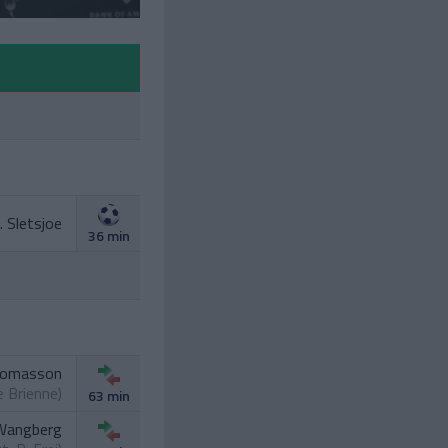
. Sletsjoe
36 min
homasson
e Brienne
)
63 min
Wangberg