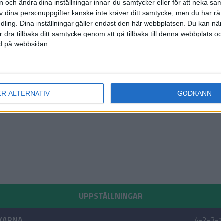
on och ändra dina inställningar innan du samtycker eller för att neka sa
av dina personuppgifter kanske inte kräver ditt samtycke, men du har rä
ling. Dina inställningar gäller endast den här webbplatsen. Du kan nä
r dra tillbaka ditt samtycke genom att gå tillbaka till denna webbplats 
ned på webbsidan.
ER ALTERNATIV
GODKÄNN
UPPSTÄLLNINGAR
KARNA
4-2-3-