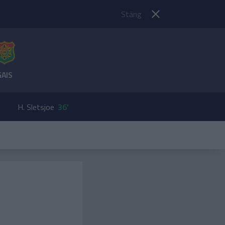
Stäng
GAIS
H. Sletsjoe
36'