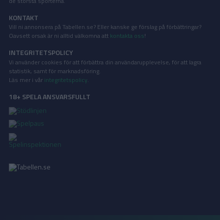
de största sporterna.
KONTAKT
Vill ni annonsera på Tabellen.se? Eller kanske ge förslag på förbättringar?
Oavsett orsak är ni alltid välkomna att
kontakta oss
!
INTEGRITETSPOLICY
Vi använder cookies för att förbättra din användarupplevelse, för att lagra
statistik, samt för marknadsföring.
Läs mer i vår
integritetspolicy
.
18+ SPELA ANSVARSFULLT