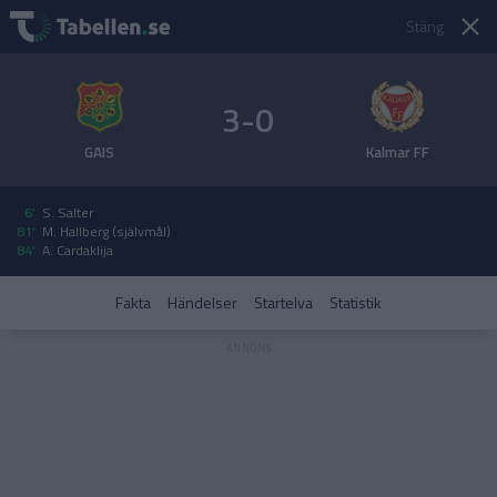
Stäng
3-0
GAIS
Kalmar FF
6'
S. Salter
81'
M. Hallberg (självmål)
84'
A. Cardaklija
Fakta
Händelser
Startelva
Statistik