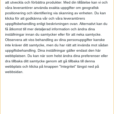
att utveckla och förbättra produkter.
Med din tillåtelse kan vi och
våra leverantörer använda exakta uppgifter om geografisk
HÄNDELSER
positionering och identifiering via skanning av enheten. Du kan
klicka för att godkänna vår och våra leverantörers
1:a halvlek
uppgiftsbehandling enligt beskrivningen ovan. Alternativt kan du
få åtkomst till mer detaljerad information och ändra dina
S. Salter
inställningar innan du samtycker eller för att neka samtycke.
(ass.
W. Milovanovic
)
6 min
Observera att viss behandling av dina personuppgifter kanske
inte kräver ditt samtycke, men du har rätt att invända mot sådan
S. Salter
uppgiftsbehandling. Dina inställningar gäller endast den här
13 min
webbplatsen. Du kan när som helst ändra dina preferenser eller
2:a halvlek
dra tillbaka ditt samtycke genom att gå tillbaka till denna
webbplats och klicka på knappen "Integritet" längst ned på
V. Tyren
webbsidan.
(ut.
M. Soderback
)
58 min
A. Olusanya
(ut.
N. Chourak
)
58 min
O. Pettersson
(ut.
M. Andersson
)
62 min
A. Wangberg
(ut.
R. Frej
)