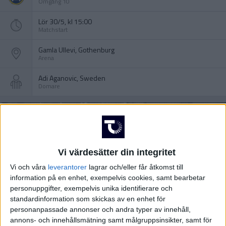
Omgång 10
Lör 30/5, kl 15:00
Matchstart
Gamla Ullevi, Gothenburg
Arena
Adi Aganovic, Sweden
Domare
Vi värdesätter din integritet
Vi och våra
leverantorer
lagrar och/eller får åtkomst till
information på en enhet, exempelvis cookies, samt bearbetar
personuppgifter, exempelvis unika identifierare och
standardinformation som skickas av en enhet för
personanpassade annonser och andra typer av innehåll,
annons- och innehållsmätning samt målgruppsinsikter, samt för