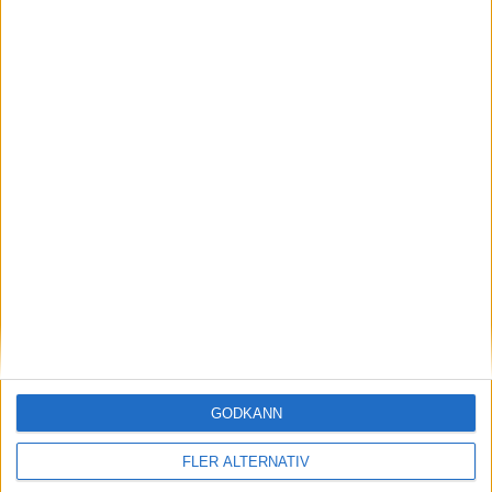
14
Andrej Zovko
Mittfältare
32
Oscar Pettersson
Anfallare
21
Shalom Ekong
Anfallare
28
Lucas Hedlund
Anfallare
29
Daniel Bengtsson
Anfallare
Tränare
T
Fredrik Holmberg
Tränare
KALMAR FF
4-2-3-1
Plan
Lista
GODKÄNN
Startelva
FLER ALTERNATIV