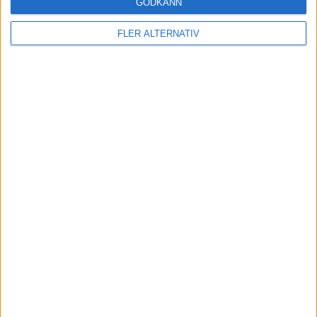
GODKÄNN
SIRIUS
4-3-3
Plan
Lista
FLER ALTERNATIV
Startelva
34
David Celic
20
5
4
22
Victor Ekstrom
Henrik Castegren
Tobias Anker
Oscar Krusnell
10
24
6
Melker Heier
Victor Svensson
Marcus Lindberg