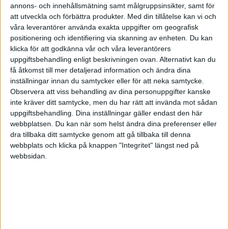
annons- och innehållsmätning samt målgruppsinsikter, samt för
att utveckla och förbättra produkter.
Med din tillåtelse kan vi och
HÄNDELSER
våra leverantörer använda exakta uppgifter om geografisk
positionering och identifiering via skanning av enheten. Du kan
1:a halvlek
klicka för att godkänna vår och våra leverantörers
uppgiftsbehandling enligt beskrivningen ovan. Alternativt kan du
R. Ure
få åtkomst till mer detaljerad information och ändra dina
(ass.
V. Svensson
)
19 min
inställningar innan du samtycker eller för att neka samtycke.
Observera att viss behandling av dina personuppgifter kanske
D. Celic
inte kräver ditt samtycke, men du har rätt att invända mot sådan
31 min
uppgiftsbehandling. Dina inställningar gäller endast den här
R. Ure
webbplatsen. Du kan när som helst ändra dina preferenser eller
(ass.
O. Krusnell
)
37 min
dra tillbaka ditt samtycke genom att gå tillbaka till denna
webbplats och klicka på knappen "Integritet" längst ned på
2:a halvlek
webbsidan.
L. Bergquist
(ut.
S. Wilson
)
46 min
S. Gustafsson
(ut.
E. Flataker
)
54 min
A. Kouame
(ut.
Y. Geiger
)