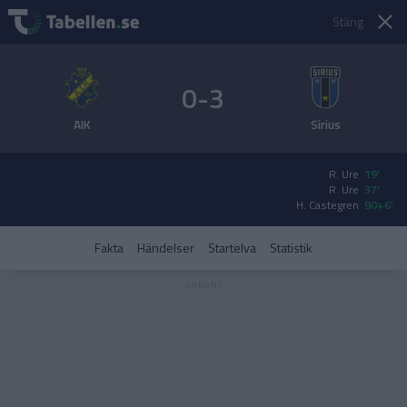
Stäng
0-3
AIK
Sirius
R. Ure
19'
R. Ure
37'
H. Castegren
90+6'
Fakta
Händelser
Startelva
Statistik