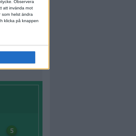
mtycke.
Observera
tt att invända mot
r som helst ändra
och klicka på knappen
3
Plan
Lista
5