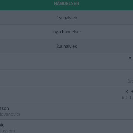
HÄNDELSER
1:a halvlek
Inga händelser
2:a halvlek
A
(u
K. 
(ut.
L
ksson
lovanovic
)
vic
klasson
)