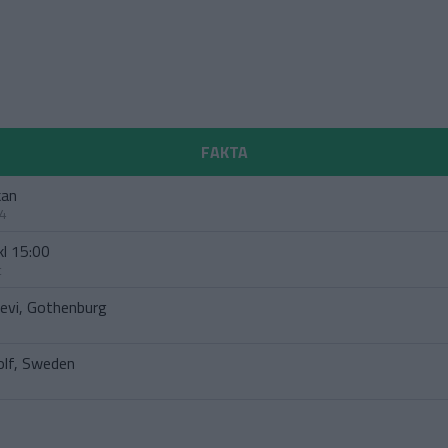
FAKTA
kan
4
kl 15:00
t
levi, Gothenburg
olf, Sweden