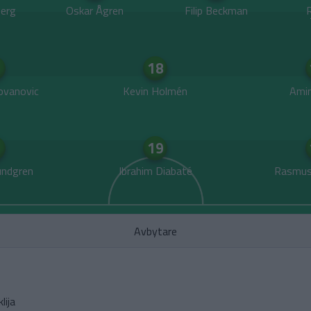
erg
Oskar Ågren
Filip Beckman
18
lovanovic
Kevin Holmén
Amin
19
undgren
Ibrahim Diabaté
Rasmus
Avbytare
lija