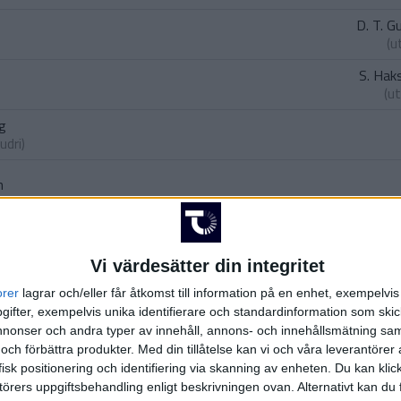
D. T. G
(u
S. Hak
(u
rg
udri
)
n
Vi värdesätter din integritet
orer
lagrar och/eller får åtkomst till information på en enhet, exempelvi
ifter, exempelvis unika identifierare och standardinformation som skic
onser och andra typer av innehåll, annons- och innehållsmätning sam
 och förbättra produkter.
Med din tillåtelse kan vi och våra leverantöre
isk positionering och identifiering via skanning av enheten. Du kan klic
örers uppgiftsbehandling enligt beskrivningen ovan. Alternativt kan du f