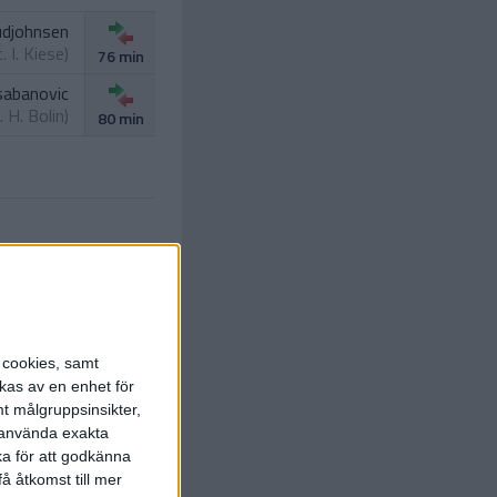
udjohnsen
t.
I. Kiese
)
76 min
sabanovic
t.
H. Bolin
)
80 min
s cookies, samt
kas av en enhet för
t målgruppsinsikter,
r använda exakta
ka för att godkänna
å åtkomst till mer