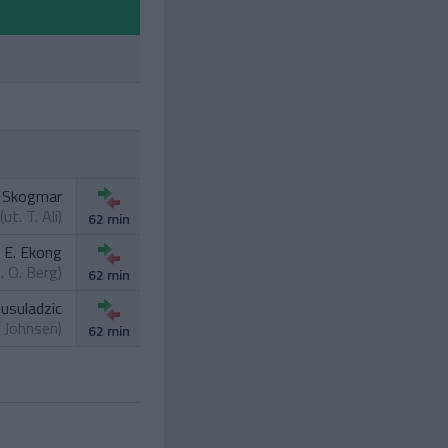
. Skogmar
(ut.
T. Ali
)
62 min
E. Ekong
t.
O. Berg
)
62 min
Busuladzic
. Johnsen
)
62 min