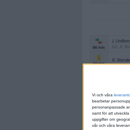
J. Lindbe
(ut.
A. Bo
86 min
R. Wendi
90 min
Vi och våra
leverant
bearbetar personuppg
personanpassade ann
samt för att utveckla
uppgifter om geograf
vår och våra leverant