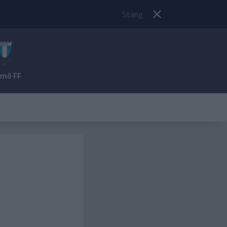
Stäng
lmö FF