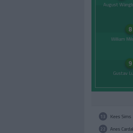
August Wängb
8
William Mi
9
Gustav L
13
Kees Sims
22
Anes Cardak