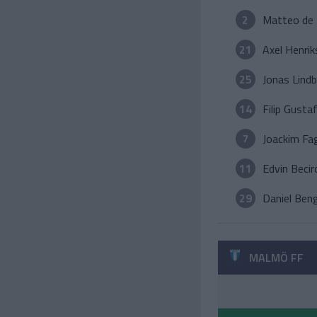
2
Matteo de 
21
Axel Henri
25
Jonas Lind
14
Filip Gusta
7
Joackim Fag
11
Edvin Becir
29
Daniel Ben
MALMÖ FF