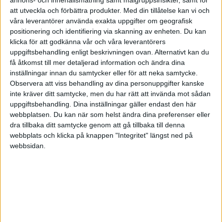
att utveckla och förbättra produkter.
Med din tillåtelse kan vi och
HÄNDELSER
våra leverantörer använda exakta uppgifter om geografisk
positionering och identifiering via skanning av enheten. Du kan
1:a halvlek
klicka för att godkänna vår och våra leverantörers
uppgiftsbehandling enligt beskrivningen ovan. Alternativt kan du
C. De Ketelaere
få åtkomst till mer detaljerad information och ändra dina
(ass.
L. Bernasconi
)
13 min
inställningar innan du samtycker eller för att neka samtycke.
Observera att viss behandling av dina personuppgifter kanske
A. Tameze
25 min
inte kräver ditt samtycke, men du har rätt att invända mot sådan
uppgiftsbehandling. Dina inställningar gäller endast den här
I. Hien
(ut.
B. Djimsiti
)
webbplatsen. Du kan när som helst ändra dina preferenser eller
44 min
dra tillbaka ditt samtycke genom att gå tillbaka till denna
2:a halvlek
webbplats och klicka på knappen "Integritet" längst ned på
webbsidan.
G. Simeone
(ut.
D. Zapata
)
57 min
E. Ilkhan
(ut.
A. Tameze
)
57 min
C. Adams
(ut.
C. Ngonge
)
57 min