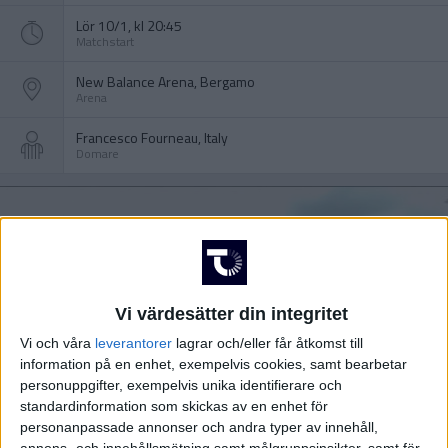
Lör 10/1, kl 20:45
Matchstart
New Balance Arena, Bergamo
Arena
Francesco Fourneau, Italy
Domare
Vi värdesätter din integritet
Vi och våra
leverantorer
lagrar och/eller får åtkomst till
information på en enhet, exempelvis cookies, samt bearbetar
personuppgifter, exempelvis unika identifierare och
standardinformation som skickas av en enhet för
personanpassade annonser och andra typer av innehåll,
annons- och innehållsmätning samt målgruppsinsikter, samt för