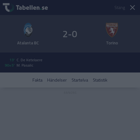
Stäng
2-0
Atalanta BC
Torino
13'
C. De Ketelaere
90+5'
M. Pasalic
Fakta
Händelser
Startelva
Statistik